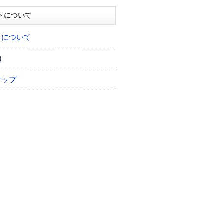
トについて
トについて
約
マップ