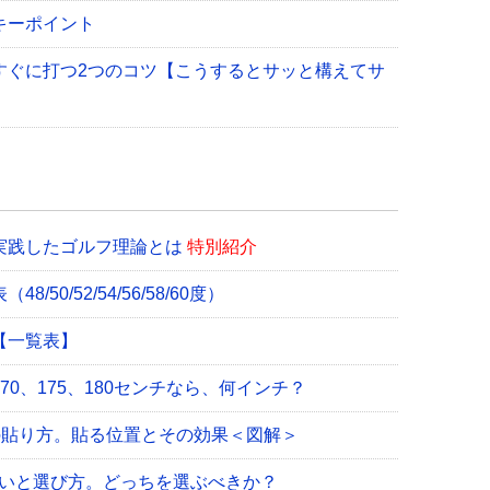
キーポイント
すぐに打つ2つのコツ【こうするとサッと構えてサ
実践したゴルフ理論とは
特別紹介
0/52/54/56/58/60度）
【一覧表】
0、175、180センチなら、何インチ？
の貼り方。貼る位置とその効果＜図解＞
違いと選び方。どっちを選ぶべきか？