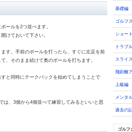
基礎編
ゴルフ
ボールを2つ並べます。
ショー
し開けておいて下さい。
トラブ
きます。手前のボールを打ったら、すぐに左足を前
スライ
して、そのまま続けて奥のボールを打ちます。
飛距離
出すと同時にテークバックを始めてしまうことで
上級編
メンタ
では、3個から4個並べて練習してみるといいと思
過去の
ゴルフ