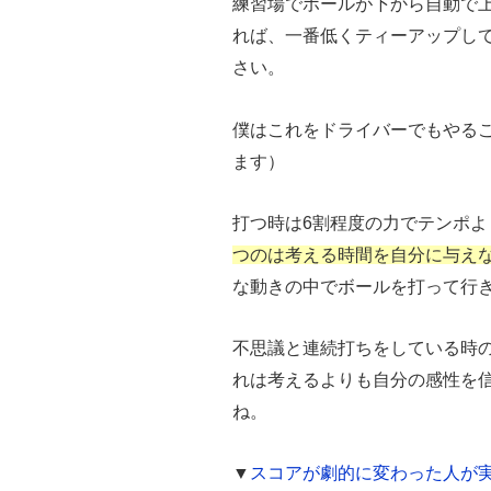
練習場でボールが下から自動で
れば、一番低くティーアップし
さい。
僕はこれをドライバーでもやる
ます）
打つ時は6割程度の力でテンポ
つのは考える時間を自分に与え
な動きの中でボールを打って行
不思議と連続打ちをしている時
れは考えるよりも自分の感性を
ね。
▼
スコアが劇的に変わった人が