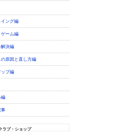
スイング編
トゲーム編
ル解決編
スの原因と直し方編
アップ編
ル編
記事
クラブ・ショップ