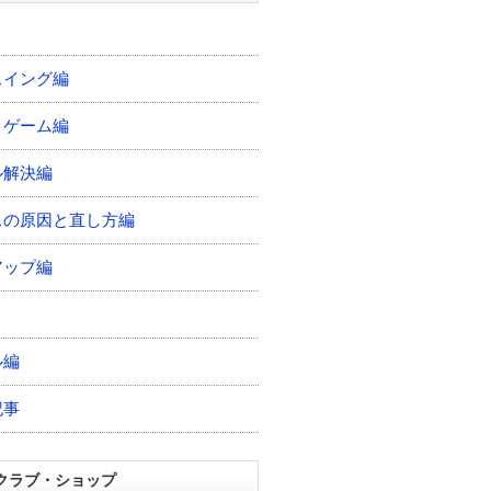
スイング編
トゲーム編
ル解決編
スの原因と直し方編
アップ編
ル編
記事
クラブ・ショップ