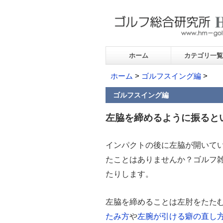
ホーム
カテゴリ一覧
ホーム
>
ゴルフスイング編
>
ゴルフスイング編
左脇を締めるように振ると
インパクトの後に左脇が開いて
たことはありませんか？ゴルフ
たりします。
左脇を締めることは左肘をたた
たみ方
や
左腕が引ける癖の直し