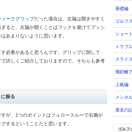
基礎編
ウィークグリップ
だった場合は、左脇は開きやすく
ゴルフ
過ぎると、左脇が開くことはフックを避けてプッシ
ショー
外はあまりないように思います。
トラブ
直す必要があると思うんです。グリップに関して
スライ
どで詳しくご紹介しておりますので、そちらも参考
飛距離
上級編
うに振る
メンタ
過去の
ですが、1つのポイントはフォロースルーで右腕が
ングするということだと思います。
ゴルフ