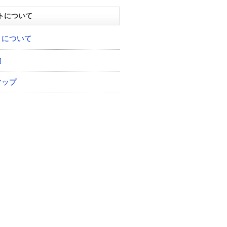
トについて
トについて
約
マップ