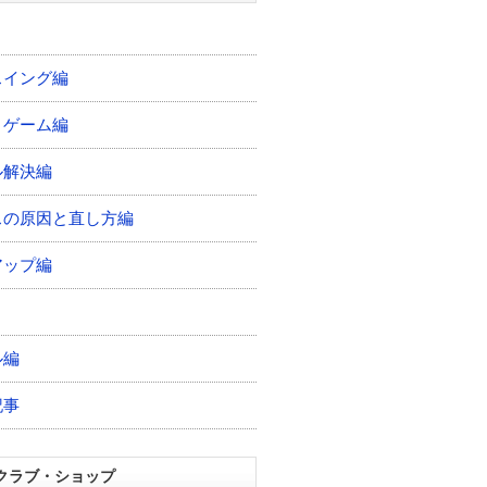
スイング編
トゲーム編
ル解決編
スの原因と直し方編
アップ編
ル編
記事
クラブ・ショップ