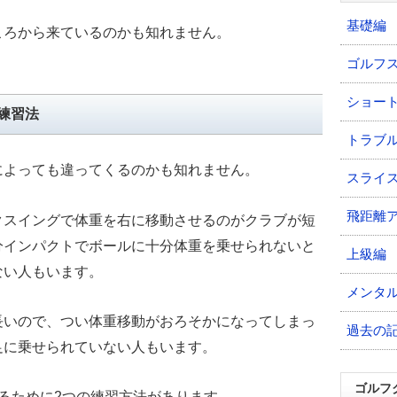
基礎編
ころから来ているのかも知れません。
ゴルフ
ショー
練習法
トラブ
によっても違ってくるのかも知れません。
スライ
飛距離
クスイングで体重を右に移動させるのがクラブが短
分インパクトでボールに十分体重を乗せられないと
上級編
ない人もいます。
メンタ
長いので、つい体重移動がおろそかになってしまっ
過去の
足に乗せられていない人もいます。
ゴルフ
るために2つの練習方法があります。