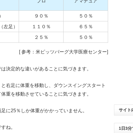
プロ
アマチュア
）
９０％
５０％
（左足）
１１０％
６５％
２５％
５０％
[ 参考：米ピッツバーグ大学医療センター]
では決定的な違いがあることに気づきます。
りと右足に体重を移動し、ダウンスイングスタート
て体重を移動させていることに気づきます。
サイト
足に25％しか体重がかかっていません。
ですね。
1日3