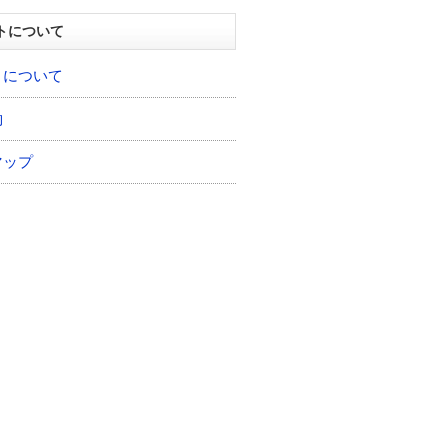
トについて
トについて
約
マップ