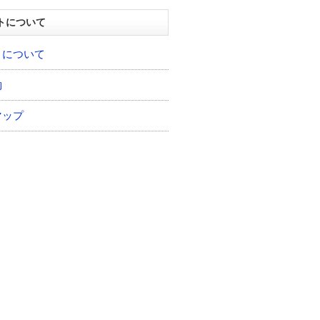
トについて
トについて
約
マップ