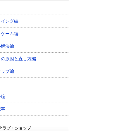
スイング編
トゲーム編
ル解決編
スの原因と直し方編
アップ編
ル編
記事
クラブ・ショップ