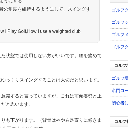
ようにする
骨の角度を維持するようにして、スイングす
ゴルフ
ゴルフ
 I Play Golf,How I use a weighted club
ゴルフ
ゴルフ
えた状態では使用しない方がいいです。腰を痛めて
ゴルフ
ゴルフ
にゆっくりスイングすることは大切だと思います。
名門コ
を意識すると言っていますが、これは前傾姿勢と正
初心者
とだと思います。
よりも下がります。（背骨はやや右足寄りに傾きま
ゴルフ