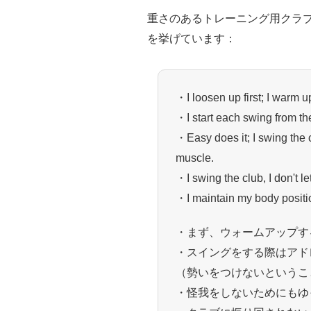
重さのあるトレーニング用クラ
を挙げています：
・I loosen up first; I warm 
・I start each swing from th
・Easy does it; I swing the c
muscle.
・I swing the club, I don't l
・I maintain my body positi
・まず、ウォームアップす
・スイングをする際はアド
（勢いをつけないというこ
・怪我をしないためにもゆ