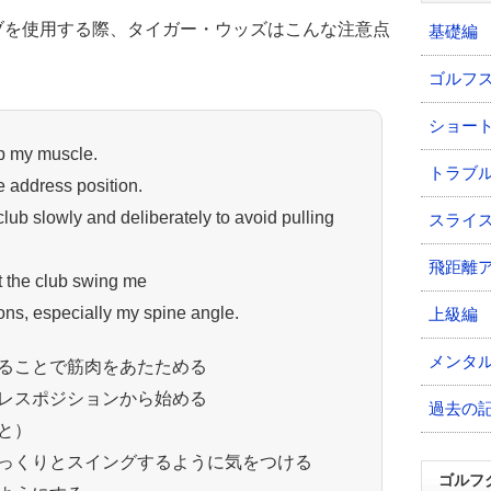
ブを使用する際、タイガー・ウッズはこんな注意点
基礎編
ゴルフ
ショー
up my muscle.
トラブ
e address position.
lub slowly and deliberately to avoid pulling
スライ
飛距離
et the club swing me
ons, especially my spine angle.
上級編
メンタ
ることで筋肉をあたためる
レスポジションから始める
過去の
と）
っくりとスイングするように気をつける
ゴルフ