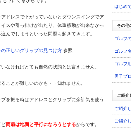
りも下にくるからです。
はじめ
けアドレスで下がっていないとダウンスイングでア
ライスや引っ掛けが出たり、体重移動が出来なかっ
その他
っ込んでしまうといった問題も起きてきます。
ゴルフ
分の正しいグリップの見つけ方
参照
ゴルフ
ゴルフ
ていなければとても自然の状態とは言えません。
男子プ
取ることが難しいのかも・・知れません。
ご紹介
ラブを振る時はアドレスとグリップに余計気を使う
ご紹介
ご紹介
ほど
両肩は地面と平行になろうとする
からです。