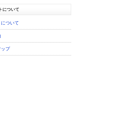
トについて
トについて
約
マップ