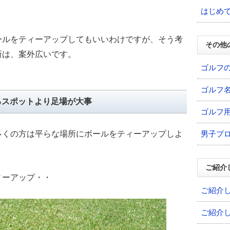
はじめ
ールをティーアップしてもいいわけですが、そう考
その他
所は、案外広いです。
ゴルフ
ゴルフ
るスポットより足場が大事
ゴルフ
男子プ
多くの方は平らな場所にボールをティーアップしよ
ご紹介
ィーアップ・・
ご紹介
ご紹介