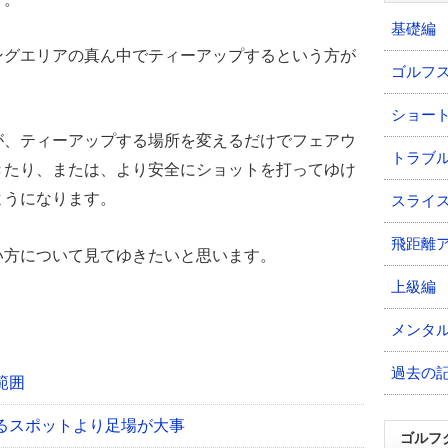
基礎編
ングエリアの真ん中でティーアップするという方が
ゴルフ
ショー
が、ティーアップする場所を変えるだけでフェアウ
トラブ
きたり、または、より安全にショットを打ってゆけ
ようになります。
スライ
飛距離
い方について見てゆきたいと思います。
上級編
メンタ
過去の
範囲
るスポットより足場が大事
ゴルフ