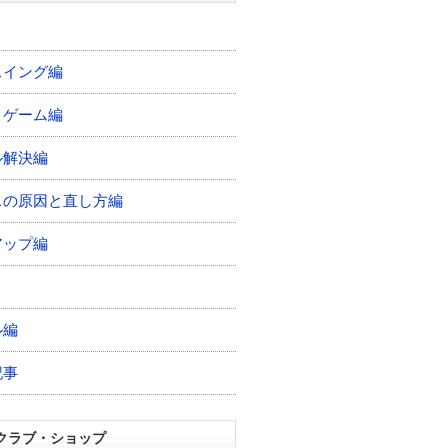
スイング編
トゲーム編
ル解決編
スの原因と直し方編
アップ編
ル編
記事
クラブ・ショップ