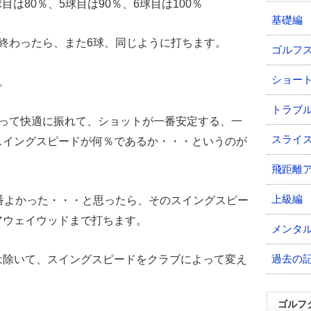
球目は80％、5球目は90％、6球目は100％
基礎編
終わったら、また6球、同じように打ちます。
ゴルフ
ショー
。
トラブ
とって快適に振れて、ショットが一番安定する、一
スライ
スイングスピードが何％であるか・・・というのが
飛距離
上級編
番よかった・・・と思ったら、そのスイングスピー
アウェイウッドまで打ちます。
メンタ
過去の
は除いて、スイングスピードをクラブによって変え
ゴルフ