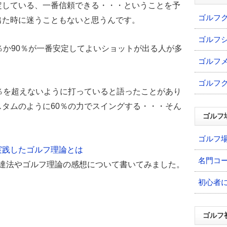
定している、一番信頼できる・・・ということを予
ゴルフ
出た時に迷うこともないと思うんです。
ゴルフ
％か90％が一番安定してよいショットが出る人が多
ゴルフ
ゴルフ
％を超えないように打っていると語ったことがあり
タムのように60％の力でスイングする・・・そん
ゴルフ
ゴルフ
実践したゴルフ理論とは
名門コ
上達法やゴルフ理論の感想について書いてみました。
。
初心者
ゴルフ