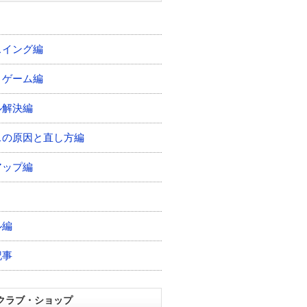
スイング編
トゲーム編
ル解決編
スの原因と直し方編
アップ編
ル編
記事
クラブ・ショップ