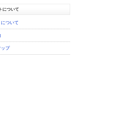
トについて
トについて
約
マップ