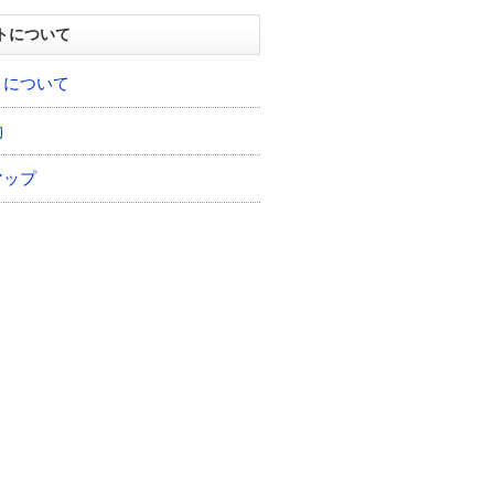
トについて
トについて
約
マップ