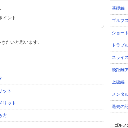
基礎編
ト
ポイント
ゴルフ
ショー
いきたいと思います。
トラブ
スライ
飛距離
？
上級編
リット
メンタ
メリット
過去の
ち方
ゴルフ