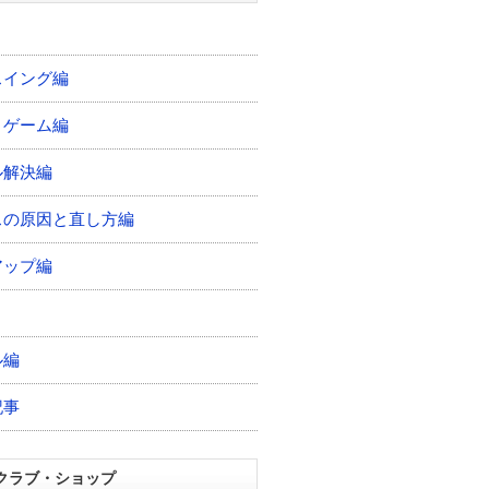
スイング編
トゲーム編
ル解決編
スの原因と直し方編
アップ編
ル編
記事
クラブ・ショップ