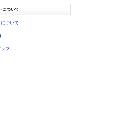
トについて
トについて
約
マップ