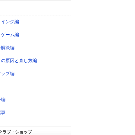
スイング編
トゲーム編
ル解決編
スの原因と直し方編
アップ編
ル編
記事
クラブ・ショップ