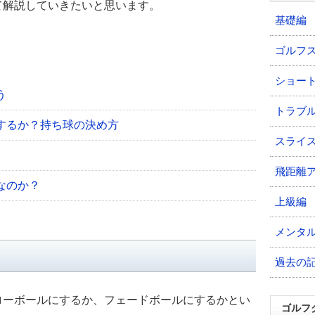
て解説していきたいと思います。
基礎編
ゴルフ
ショー
う
トラブ
するか？持ち球の決め方
スライ
飛距離
なのか？
上級編
メンタ
う
過去の
ローボールにするか、フェードボールにするかとい
ゴルフ