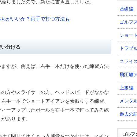
が経ちましたので、新たに書き直しました。
基礎編
っちがいいか？両手で打つ方法も
ゴルフ
ショー
使い分ける
トラブ
スライ
いますが、例えば、右手一本だけを使った練習方法
飛距離
上級編
りの方やスライサーの方、ヘッドスピードがなかな
メンタ
、右手一本でショートアイアンを素振りする練習、
ティーアップしたボールを右手一本で打ってみる練
過去の
とがあります。
ゴルフ
かけて閉じてゆくという感覚をつかむには、スイン