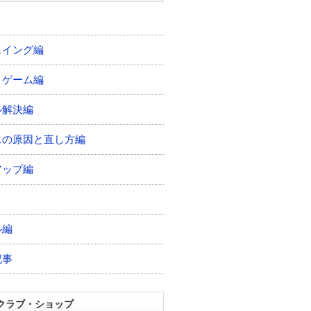
スイング編
トゲーム編
ル解決編
スの原因と直し方編
アップ編
ル編
記事
クラブ・ショップ