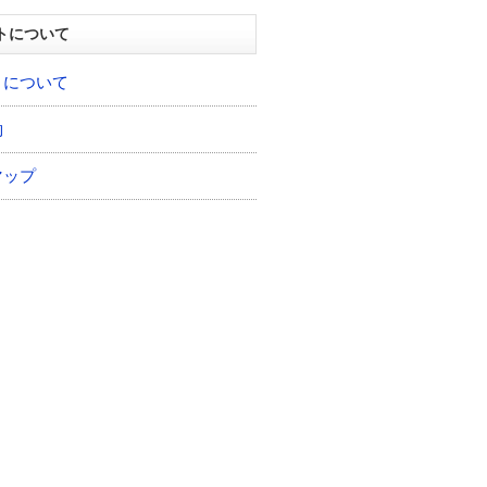
トについて
トについて
約
マップ