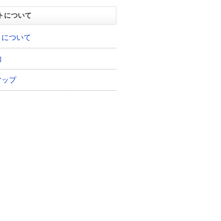
トについて
トについて
約
マップ