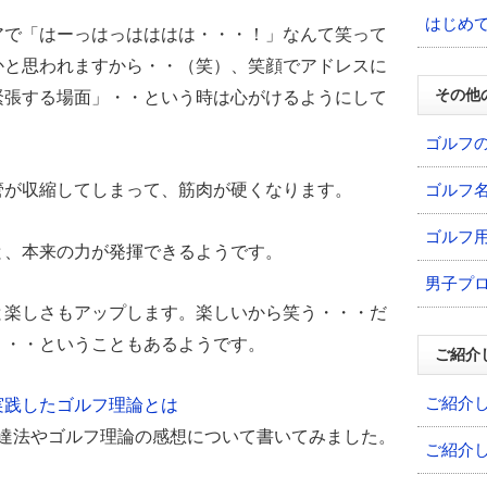
はじめ
アで「はーっはっはははは・・・！」なんて笑って
かと思われますから・・（笑）、笑顔でアドレスに
その他
緊張する場面」・・という時は心がけるようにして
ゴルフ
ゴルフ
管が収縮してしまって、筋肉が硬くなります。
ゴルフ
と、本来の力が発揮できるようです。
男子プ
と楽しさもアップします。楽しいから笑う・・・だ
・・・ということもあるようです。
ご紹介
ご紹介
実践したゴルフ理論とは
上達法やゴルフ理論の感想について書いてみました。
ご紹介
。