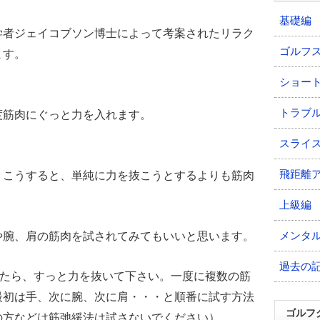
基礎編
学者ジェイコブソン博士によって考案されたリラク
ゴルフ
ます。
ショー
。
トラブ
度筋肉にぐっと力を入れます。
スライ
飛距離
。こうすると、単純に力を抜こうとするよりも筋肉
上級編
メンタ
や腕、肩の筋肉を試されてみてもいいと思います。
過去の
れたら、すっと力を抜いて下さい。一度に複数の筋
最初は手、次に腕、次に肩・・・と順番に試す方法
ゴルフ
の方などは筋弛緩法は試さないでください）