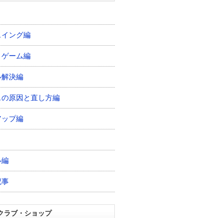
スイング編
トゲーム編
ル解決編
スの原因と直し方編
アップ編
ル編
記事
クラブ・ショップ