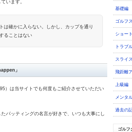
しています。
基礎編
ゴルフ
トは確かに入らない。しかし、カップを通り
ショー
することはない
トラブ
スライ
 happen」
飛距離
上級編
1995）は当サイトでも何度もご紹介させていただい
。
メンタ
過去の
したパッティングの名言が好きで、いつも大事にし
ゴルフ