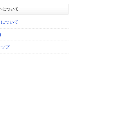
トについて
トについて
約
マップ