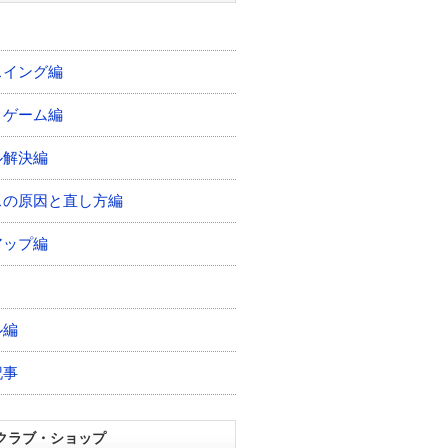
スイング編
トゲーム編
ル解決編
スの原因と直し方編
アップ編
ル編
記事
クラブ・ショップ