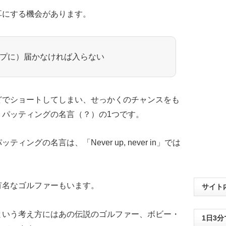
耳にする機会があります。
in （カップに）届かなければ入らない
どでショートしてしまい、せっかくのチャンスをも
、パッティングの名言（？）の1つです。
ングの名言は、「Never up, never in」では
有名なゴルファーもいます。
サイト
という考え方にはあの伝説のゴルファー、ボビー・
1日3