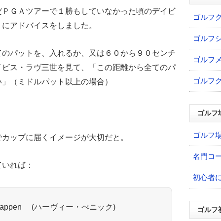
だＰＧＡツアーで１勝もしていなかった頃のデイビ
ゴルフ
）にアドバイスをしました。
ゴルフ
てのパットを、入れるか、又は６０から９０センチ
ゴルフ
イビス・ラヴ三世を見て、「この距離から全てのパ
ゴルフ
い」（ミドルパット以上の場合）
ゴルフ
ゴルフ
でカップに届くイメージが大切だと。
名門コ
ていれば：
初心者
ce to happen (ハーヴィー・ぺニック)
ゴルフ