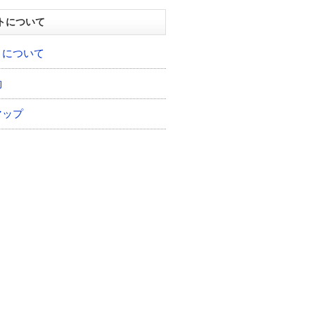
トについて
トについて
約
マップ