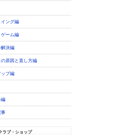
スイング編
トゲーム編
ル解決編
スの原因と直し方編
アップ編
ル編
記事
クラブ・ショップ