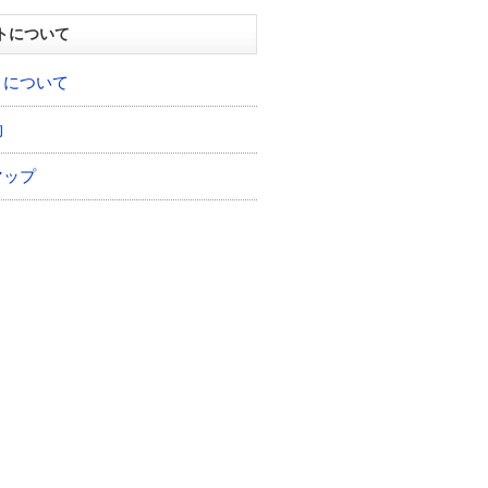
トについて
トについて
約
マップ