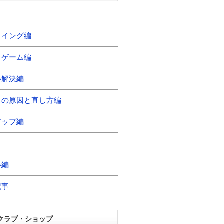
スイング編
トゲーム編
ル解決編
スの原因と直し方編
アップ編
ル編
記事
クラブ・ショップ