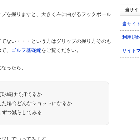
当サイ
ップを握りますと、大きく左に曲がるフックボール
当サイ
利用規
打てない・・・という方はグリップの握り方そのも
ので、
ゴルフ基礎編
をご覧ください。
サイト
になったら、
何球続けて打てるか
えた場合どんなショットになるか
しずつ減らしてみる
ンジしていってみます。