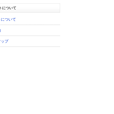
トについて
トについて
約
マップ