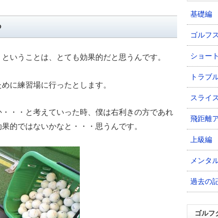
基礎編
つ
ゴルフ
ショー
・ということは、とても効果的だと思うんです。
トラブ
ために練習場に行ったとします。
スライ
か・・・と考えていった時、僕は右利きの方であれ
飛距離
効果的ではないかなと・・・思うんです。
上級編
メンタ
過去の
ゴルフ