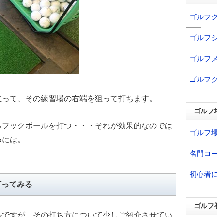
ゴルフ
ゴルフ
ゴルフ
ゴルフ
立って、その練習場の右端を狙って打ちます。
ゴルフ
るフックボールを打つ・・・それが効果的なのでは
ゴルフ
めには。
名門コ
初心者
打ってみる
ゴルフ
ルですが、その打ち方について少しご紹介させてい