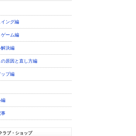
スイング編
トゲーム編
ル解決編
スの原因と直し方編
アップ編
ル編
記事
クラブ・ショップ