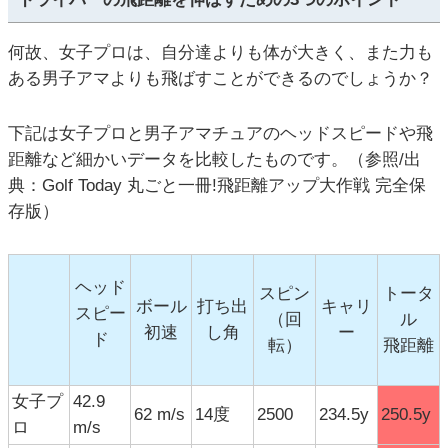
何故、女子プロは、自分達よりも体が大きく、また力も
ある男子アマよりも飛ばすことができるのでしょうか？
下記は女子プロと男子アマチュアのヘッドスピードや飛
距離など細かいデータを比較したものです。（参照/出
典：Golf Today 丸ごと一冊!飛距離アップ大作戦 完全保
存版）
ヘッド
スピン
トータ
ボール
打ち出
キャリ
スピー
（回
ル
初速
し角
ー
ド
転）
飛距離
女子プ
42.9
62 m/s
14度
2500
234.5y
250.5y
ロ
m/s