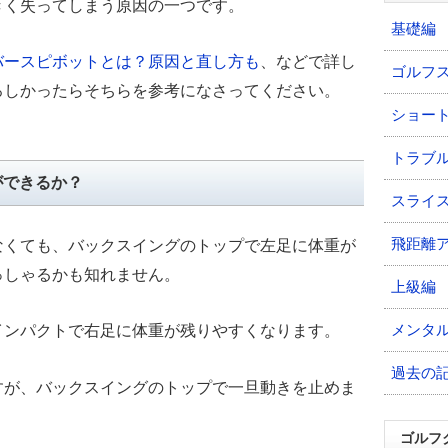
きく失ってしまう原因の一つです。
基礎編
バースピボットとは？原因と直し方も
、などで詳し
ゴルフ
ろしかったらそちらを参考になさってください。
ショー
トラブ
ができるか？
スライ
飛距離
なくても、バックスイングのトップで左足に体重が
っしゃるかも知れません。
上級編
メンタ
インパクトで右足に体重が残りやすくなります。
過去の
すが、バックスイングのトップで一旦動きを止めま
ゴルフ