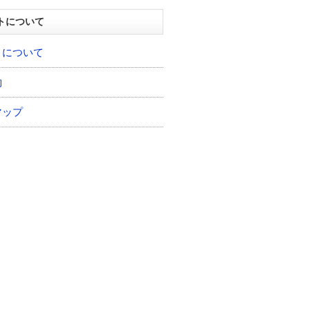
トについて
トについて
約
マップ