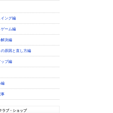
スイング編
トゲーム編
ル解決編
スの原因と直し方編
アップ編
ル編
記事
クラブ・ショップ