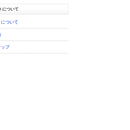
トについて
トについて
約
マップ