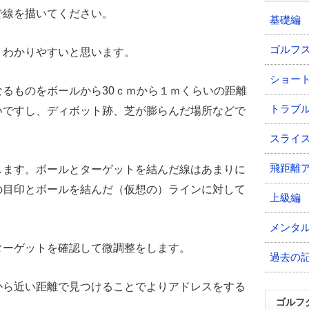
で線を描いてください。
基礎編
ゴルフ
りわかりやすいと思います。
ショー
るものをボールから30ｃｍから１ｍくらいの距離
トラブ
いですし、ディボット跡、芝が膨らんだ場所などで
スライ
飛距離
します。ボールとターゲットを結んだ線はあまりに
の目印とボールを結んだ（仮想の）ラインに対して
上級編
メンタ
ターゲットを確認して微調整をします。
過去の
から近い距離で見つけることでよりアドレスをする
ゴルフ