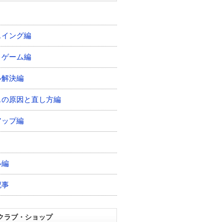
スイング編
トゲーム編
ル解決編
スの原因と直し方編
アップ編
ル編
記事
クラブ・ショップ