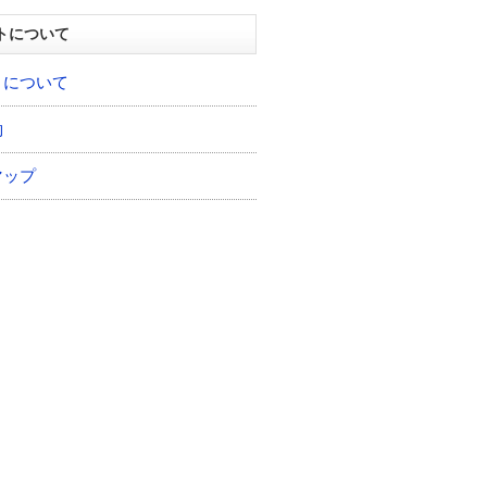
トについて
トについて
約
マップ