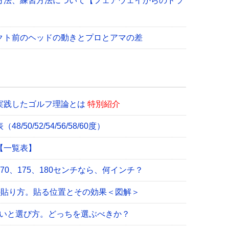
方法、練習方法について【フェアウェイからのドラ
クト前のヘッドの動きとプロとアマの差
実践したゴルフ理論とは
特別紹介
0/52/54/56/58/60度）
【一覧表】
0、175、180センチなら、何インチ？
の貼り方。貼る位置とその効果＜図解＞
違いと選び方。どっちを選ぶべきか？