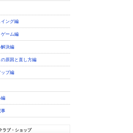
スイング編
トゲーム編
ル解決編
スの原因と直し方編
アップ編
ル編
記事
クラブ・ショップ