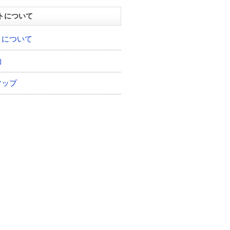
トについて
トについて
約
マップ