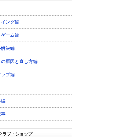
スイング編
トゲーム編
ル解決編
スの原因と直し方編
アップ編
ル編
記事
クラブ・ショップ