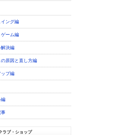
スイング編
トゲーム編
ル解決編
スの原因と直し方編
アップ編
ル編
記事
クラブ・ショップ