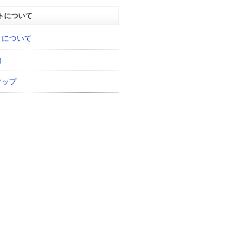
トについて
トについて
約
マップ