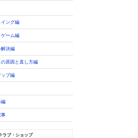
スイング編
トゲーム編
ル解決編
スの原因と直し方編
アップ編
ル編
記事
クラブ・ショップ