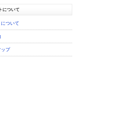
トについて
トについて
約
マップ