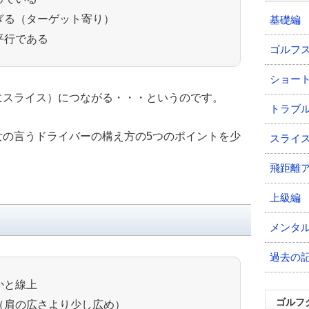
ぎる（ターゲット寄り）
基礎編
平行である
ゴルフ
ショー
にスライス）につながる・・・というのです。
トラブ
女の言うドライバーの構え方の5つのポイントを少
スライ
。
飛距離
上級編
メンタ
過去の
かと線上
ゴルフ
（肩の広さより少し広め）