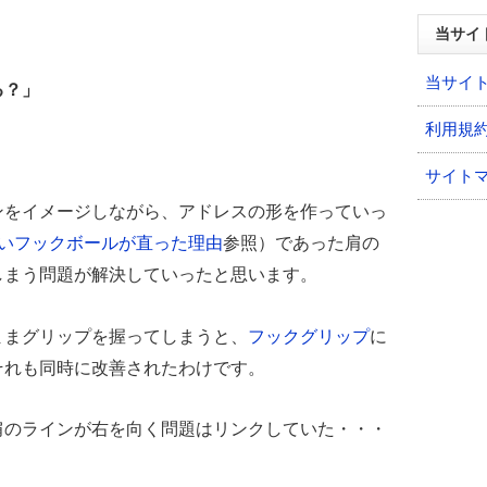
当サイ
当サイ
る？」
利用規
サイト
ンをイメージしながら、アドレスの形を作っていっ
いフックボールが直った理由
参照）であった肩の
しまう問題が解決していったと思います。
ままグリップを握ってしまうと、
フックグリップ
に
それも同時に改善されたわけです。
肩のラインが右を向く問題はリンクしていた・・・