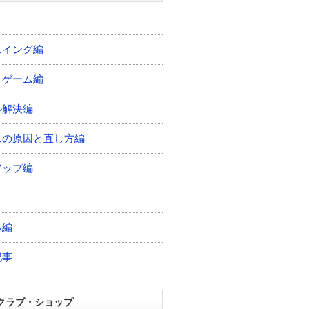
スイング編
トゲーム編
ル解決編
スの原因と直し方編
アップ編
ル編
記事
クラブ・ショップ