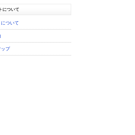
トについて
トについて
約
マップ