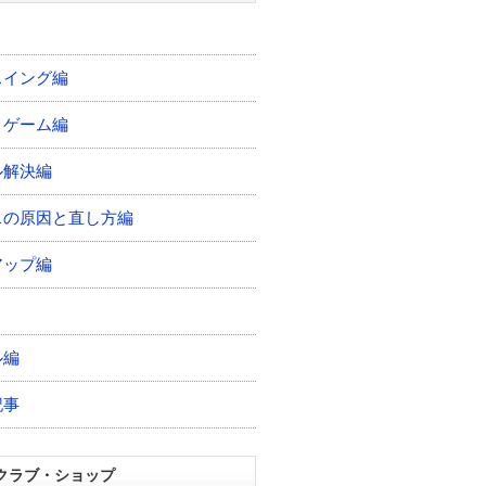
スイング編
トゲーム編
ル解決編
スの原因と直し方編
アップ編
ル編
記事
クラブ・ショップ