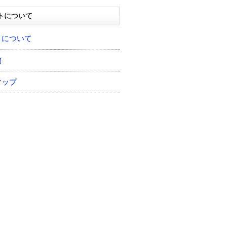
トについて
トについて
約
マップ